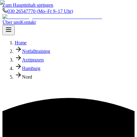
Zum Hauptinhalt springen
030 26547770
(
Mo–Fr 9–17 Uhr
)
Über uns
Kontakt
Home
Notfalltraining
Arztpraxen
Hamburg
Nord