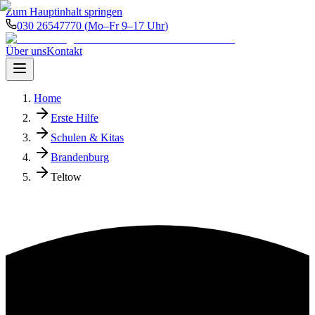
Zum Hauptinhalt springen
030 26547770
(
Mo–Fr 9–17 Uhr
)
Über uns
Kontakt
Home
Erste Hilfe
Schulen & Kitas
Brandenburg
Teltow