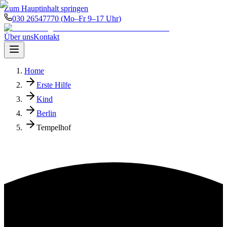
Zum Hauptinhalt springen
030 26547770
(
Mo–Fr 9–17 Uhr
)
Über uns
Kontakt
Home
Erste Hilfe
Kind
Berlin
Tempelhof