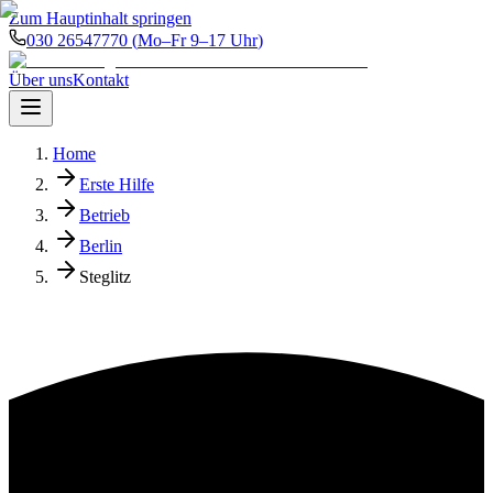
Zum Hauptinhalt springen
030 26547770
(
Mo–Fr 9–17 Uhr
)
Über uns
Kontakt
Home
Erste Hilfe
Betrieb
Berlin
Steglitz