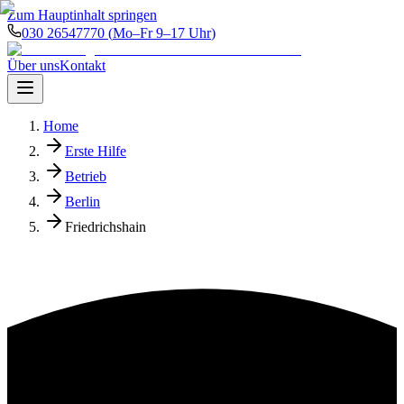
Zum Hauptinhalt springen
030 26547770
(
Mo–Fr 9–17 Uhr
)
Über uns
Kontakt
Home
Erste Hilfe
Betrieb
Berlin
Friedrichshain