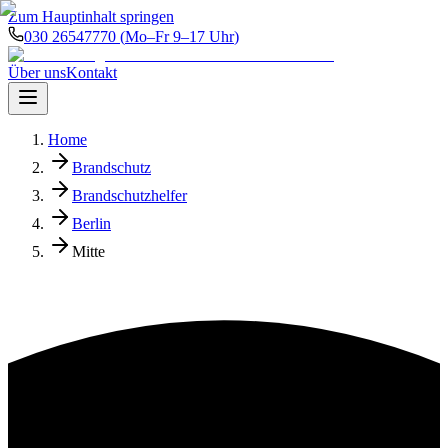
Zum Hauptinhalt springen
030 26547770
(
Mo–Fr 9–17 Uhr
)
Über uns
Kontakt
Home
Brandschutz
Brandschutzhelfer
Berlin
Mitte