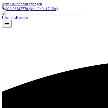
Zum Hauptinhalt springen
030 26547770
(
Mo–Fr 9–17 Uhr
)
Über uns
Kontakt