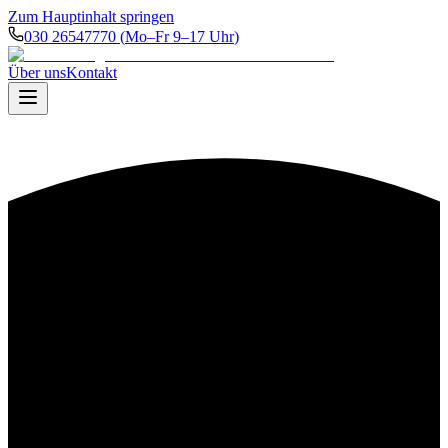
Zum Hauptinhalt springen
030 26547770
(
Mo–Fr 9–17 Uhr
)
Über uns
Kontakt